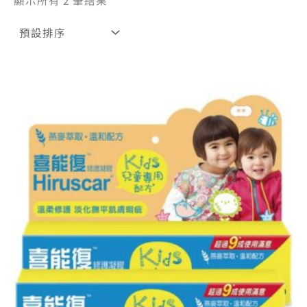
顯示所有 2 筆結果
原
目
始
前
價
價
格：
格：
NT$ 1,600。
NT$ 1,392。