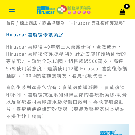
跳
搜
至
尋
主
關
首頁
/
線上商店
/ 商品標籤為 “Hiruscar 喜能復修護凝膠”
要
內
鍵
Hiruscar 喜能復修護凝膠
容
字
Hiruscar 喜能復 40年瑞士大藥廠研發，全效成分，
:
Hiruscar 喜能復修護凝膠 特別針對皮膚修護所研發的
專業配方。熱銷全球13國，銷售超過500萬支，高達
97%使用滿意度，連續使用12週 Hiruscar 喜能復修護
凝膠 ，100%願意推薦親友，看見瑕疵改善。
喜能復系列產品包含有：喜能復修護凝膠 、喜能復淡
印系列 、喜能復抗痘系列和藥品類的喜療瘀凝膠/乳膏
以及醫療器材喜能膚水凝膠傷口敷料、喜能膚疤痕貼
片、喜療疤疤痕護理矽凝膠 （藥品及醫療器材本網站
不提供線上銷售）