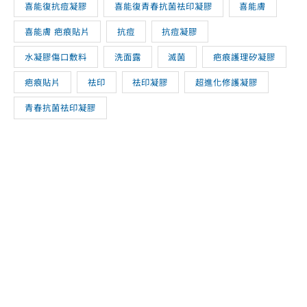
喜能復抗痘凝膠
喜能復青春抗菌祛印凝膠
喜能膚
喜能膚 疤痕貼片
抗痘
抗痘凝膠
水凝膠傷口敷料
洗面露
滅菌
疤痕護理矽凝膠
疤痕貼片
祛印
祛印凝膠
超進化修護凝膠
青春抗菌祛印凝膠
立即選購 喜能復修
讓您的肌膚重現光采，從現在開始！