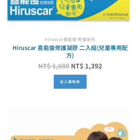
Hiruscar喜能復 修復系列
Hiruscar 喜能復修護凝膠 二入組(兒童專用配
方)
NT$
1,600
NT$
1,392
加入購物車
原
目
始
前
價
價
格：
格：