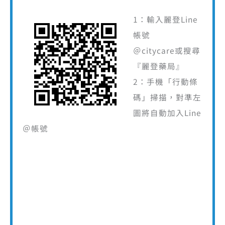
1：輸入麗登Line
帳號
＠citycare或搜尋
『麗登藥局』
2：手機「行動條
碼」掃描，對準左
圖將自動加入Line
＠帳號
營業服務時間
平日上班時間
週一～週五 10:00～22:00