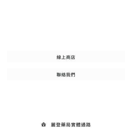
立即選購 喜能復修
讓您的肌膚重現光采，從現在開始！
線上商店
聯絡我們
麗登藥局實體通路
滿799元免運配送
專業藥師線上客服