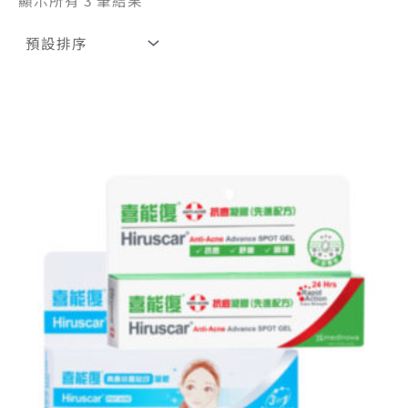
顯示所有 3 筆結果
原
目
始
前
價
價
格：
格：
NT$ 840。
NT$ 730。