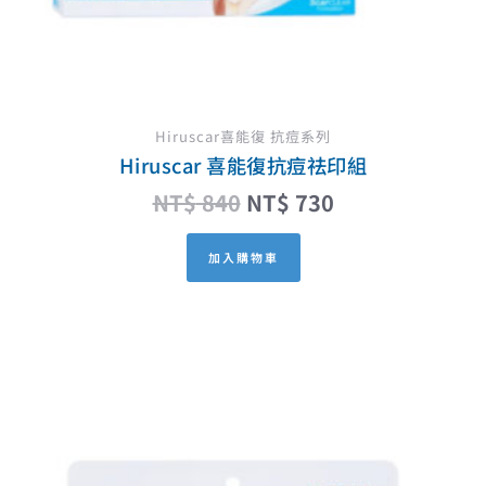
Hiruscar喜能復 抗痘系列
Hiruscar 喜能復抗痘祛印組
NT$
840
NT$
730
加入購物車
原
目
始
前
價
價
格：
格：
NT$ 520。
NT$ 468。