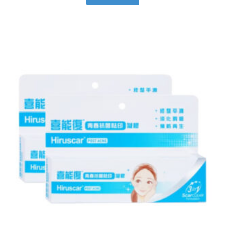
原
目
始
前
價
價
格：
格：
NT$ 1,040。
NT$ 904。