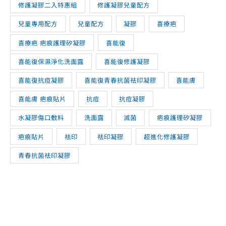
喜療疤 疤痕護理矽凝膠
喜能復
喜能復保濕淨化洗面露
喜能復修護凝膠
喜能復抗痘凝膠
喜能復青春抗菌祛印凝膠
喜能膚
喜能膚 疤痕貼片
抗痘
抗痘凝膠
水凝膠傷口敷料
洗面露
滅菌
疤痕護理矽凝膠
疤痕貼片
祛印
祛印凝膠
超進化修護凝膠
青春抗菌祛印凝膠