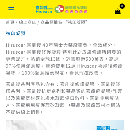
跳
搜
至
尋
主
關
首頁
/
線上商店
/ 商品標籤為 “祛印凝膠”
要
內
鍵
祛印凝膠
容
字
Hiruscar 喜能復 40年瑞士大藥廠研發，全效成分，
:
Hiruscar 喜能復修護凝膠 特別針對皮膚修護所研發的
專業配方。熱銷全球13國，銷售超過500萬支，高達
97%使用滿意度，連續使用12週 Hiruscar 喜能復修護
凝膠 ，100%願意推薦親友，看見瑕疵改善。
喜能復系列產品包含有：喜能復修護凝膠 、喜能復淡
印系列 、喜能復抗痘系列和藥品類的喜療瘀凝膠/乳膏
以及醫療器材喜能膚水凝膠傷口敷料、喜能膚疤痕貼
片、喜療疤疤痕護理矽凝膠 （藥品及醫療器材本網站
不提供線上銷售）