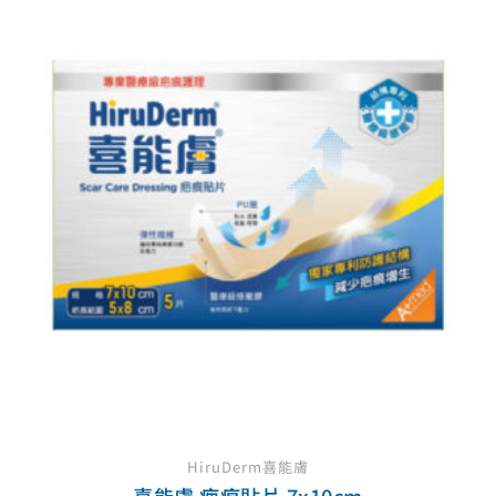
始
前
價
價
格：
格：
NT$ 2,035。
NT$ 1,832。
HiruDerm喜能膚