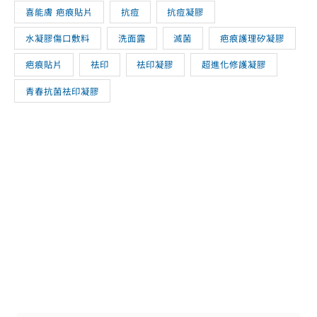
喜能膚 疤痕貼片
抗痘
抗痘凝膠
水凝膠傷口敷料
洗面露
滅菌
疤痕護理矽凝膠
疤痕貼片
祛印
祛印凝膠
超進化修護凝膠
青春抗菌祛印凝膠
立即選購 喜能復修
讓您的肌膚重現光采，從現在開始！