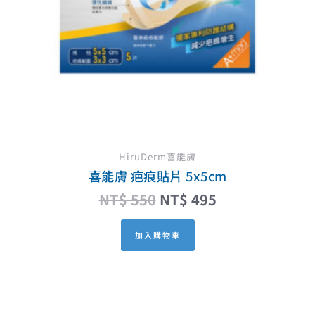
HiruDerm喜能膚
喜能膚 疤痕貼片 5x5cm
NT$
550
NT$
495
加入購物車
原
目