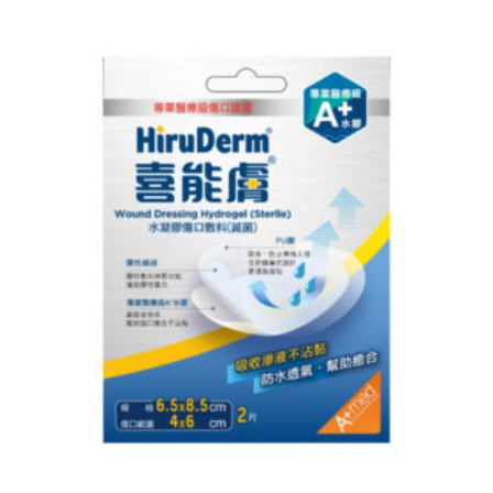
原
目
始
前
價
價
格：
格：
NT$ 350。
NT$ 315。