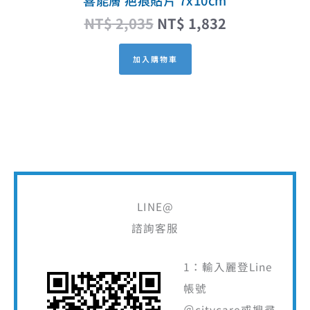
喜能膚 疤痕貼片 7x10cm
NT$
2,035
NT$
1,832
加入購物車
LINE@
諮詢客服
1：輸入麗登Line
帳號
＠citycare或搜尋