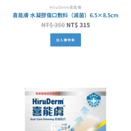
HiruDerm喜能膚
喜能膚 水凝膠傷口敷料（滅菌）6.5×8.5cm
NT$
350
NT$
315
加入購物車
原
目
始
前
價
價
格：
格：
NT$ 550。
NT$ 495。