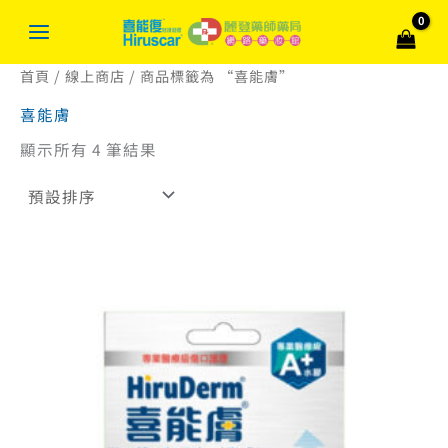
跳
搜
至
尋
主
關
首頁
/
線上商店
/ 商品標籤為 “喜能膚”
要
內
鍵
喜能膚
容
字
顯示所有 4 筆結果
:
原
目
始
前
價
價
格：
格：
NT$ 280。
NT$ 252。