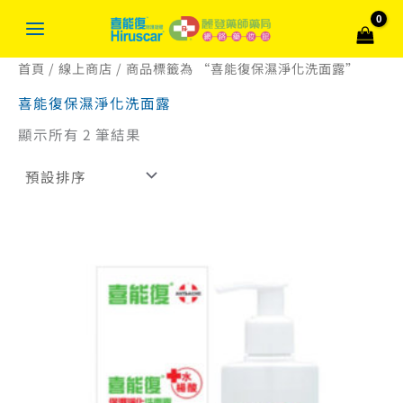
跳
搜
至
尋
主
關
首頁
/
線上商店
/ 商品標籤為 “喜能復保濕淨化洗面露”
要
內
鍵
喜能復保濕淨化洗面露
容
字
顯示所有 2 筆結果
:
原
目
始
前
價
價
格：
格：
NT$ 280。
NT$ 252。