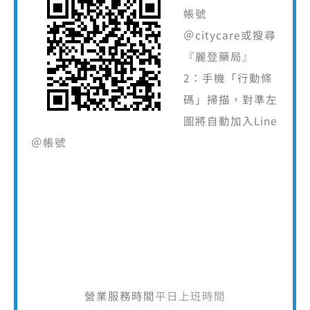
帳號
＠citycare或搜尋
『麗登藥局』
2：手機「行動條
碼」掃描，對準左
圖將自動加入Line
＠帳號
營業服務時間
平日上班時間