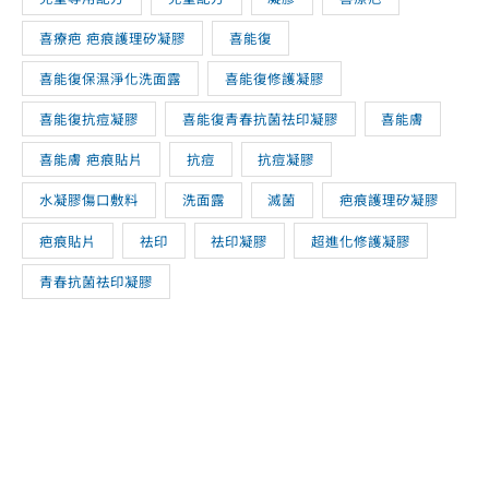
喜療疤 疤痕護理矽凝膠
喜能復
喜能復保濕淨化洗面露
喜能復修護凝膠
喜能復抗痘凝膠
喜能復青春抗菌祛印凝膠
喜能膚
喜能膚 疤痕貼片
抗痘
抗痘凝膠
水凝膠傷口敷料
洗面露
滅菌
疤痕護理矽凝膠
疤痕貼片
祛印
祛印凝膠
超進化修護凝膠
青春抗菌祛印凝膠