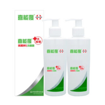
原
目
始
前
價
價
格：
格：
NT$ 560。
NT$ 487。